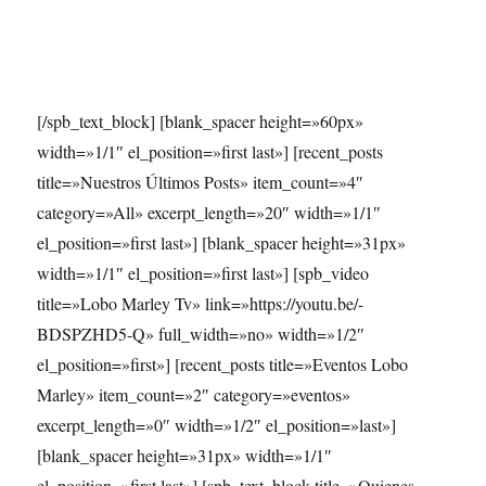
[/spb_text_block] [blank_spacer height=»60px»
width=»1/1″ el_position=»first last»] [recent_posts
title=»Nuestros Últimos Posts» item_count=»4″
category=»All» excerpt_length=»20″ width=»1/1″
el_position=»first last»] [blank_spacer height=»31px»
width=»1/1″ el_position=»first last»] [spb_video
title=»Lobo Marley Tv» link=»https://youtu.be/-
BDSPZHD5-Q» full_width=»no» width=»1/2″
el_position=»first»] [recent_posts title=»Eventos Lobo
Marley» item_count=»2″ category=»eventos»
excerpt_length=»0″ width=»1/2″ el_position=»last»]
[blank_spacer height=»31px» width=»1/1″
el_position=»first last»] [spb_text_block title=»Quienes