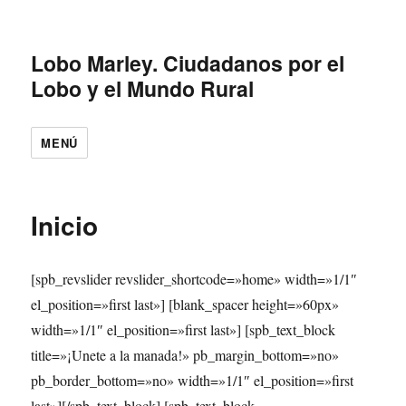
Lobo Marley. Ciudadanos por el
Lobo y el Mundo Rural
MENÚ
Inicio
[spb_revslider revslider_shortcode=»home» width=»1/1″
el_position=»first last»] [blank_spacer height=»60px»
width=»1/1″ el_position=»first last»] [spb_text_block
title=»¡Unete a la manada!» pb_margin_bottom=»no»
pb_border_bottom=»no» width=»1/1″ el_position=»first
last»][/spb_text_block] [spb_text_block