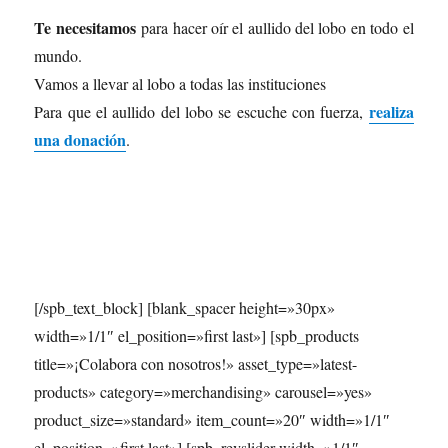
Te necesitamos
para hacer oír el aullido del lobo en todo el
mundo.
Vamos a llevar al lobo a todas las instituciones
realiza
Para que el aullido del lobo se escuche con fuerza,
una donación
.
[/spb_text_block] [blank_spacer height=»30px»
width=»1/1″ el_position=»first last»] [spb_products
title=»¡Colabora con nosotros!» asset_type=»latest-
products» category=»merchandising» carousel=»yes»
product_size=»standard» item_count=»20″ width=»1/1″
el_position=»first last»] [spb_revslider width=»1/1″