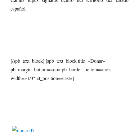
español.
[/spb_text_block] [spb_text_block title=»Donar»
pb_margin_bottom=»no» pb_border_bottom=»no»
width=»1/3″ el_position=»last»]