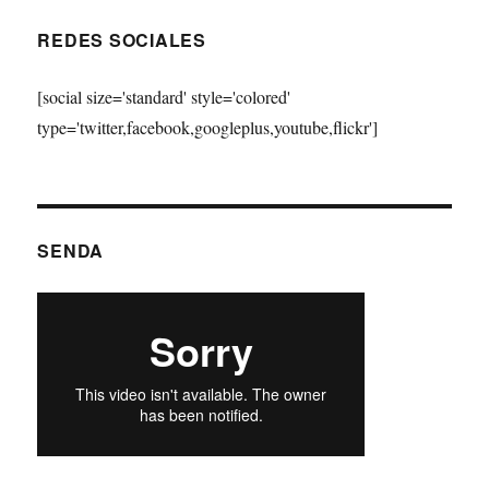
REDES SOCIALES
[social size='standard' style='colored'
type='twitter,facebook,googleplus,youtube,flickr']
SENDA