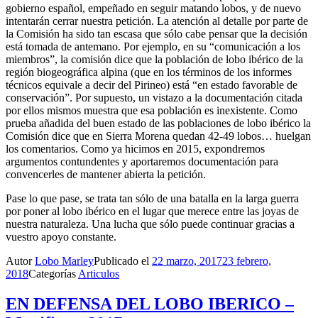
gobierno español, empeñado en seguir matando lobos, y de nuevo
intentarán cerrar nuestra petición. La atención al detalle por parte de
la Comisión ha sido tan escasa que sólo cabe pensar que la decisión
está tomada de antemano. Por ejemplo, en su “comunicación a los
miembros”, la comisión dice que la población de lobo ibérico de la
región biogeográfica alpina (que en los términos de los informes
técnicos equivale a decir del Pirineo) está “en estado favorable de
conservación”. Por supuesto, un vistazo a la documentación citada
por ellos mismos muestra que esa población es inexistente. Como
prueba añadida del buen estado de las poblaciones de lobo ibérico la
Comisión dice que en Sierra Morena quedan 42-49 lobos… huelgan
los comentarios. Como ya hicimos en 2015, expondremos
argumentos contundentes y aportaremos documentación para
convencerles de mantener abierta la petición.
Pase lo que pase, se trata tan sólo de una batalla en la larga guerra
por poner al lobo ibérico en el lugar que merece entre las joyas de
nuestra naturaleza. Una lucha que sólo puede continuar gracias a
vuestro apoyo constante.
Autor
Lobo Marley
Publicado el
22 marzo, 2017
23 febrero,
2018
Categorías
Articulos
EN DEFENSA DEL LOBO IBERICO –