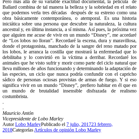
Pero más allá de su variable exactitud documental, la película de
Ballard combina de tal manera la belleza y la sobriedad en el relato
que podemos verla tres décadas después de su estreno como una
obra básicamente contemporánea, o atemporal. Es una historia
iniciática sobre una persona que descubre la naturaleza, la cultura
ancestral y, en última instancia, a sí misma. Así pues, la próxima vez
que alguien me acuse de vivir en un mundo “Disney”, me acordaré
de “Los lobos no lloran”. Recordaré la escena, dura y maravillosa,
donde el protagonista, manchado de la sangre del reno matado por
los lobos, le arranca la costilla que mostrará la enfermedad que lo
debilitaba y lo convirtió en la víctima a derribar. Recordaré los
animales que he visto sufrir y morir como parte del ciclo natural que
lleva millones de años funcionando y determinando la adaptación de
las especies, un ciclo que nunca podría confundir con el capricho
sádico de personas ociosas provistas de armas de fuego. Y si eso
significa vivir en un mundo “Disney”, prefiero habitar en él que en
un mundo de brutalidad insensible disfrazada de realismo
costumbrista.
.
.
Mauricio Antón
Vicepresidente de Lobo Marley
Autor
Lobo Marley
Publicado el
7 julio, 2017
23 febrero,
2018
Categorías
Artículos de opinión Lobo Marley