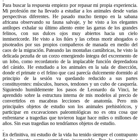
Para buscar la respuesta empiezo por repasar mi propia experiencia.
Mi profesión me ha llevado a estudiar a los animales desde varias
perspectivas diferentes. He pasado mucho tiempo en la sabana
africana observando su fauna salvaje, y he visto a los elegantes
antílopes exhalar su último aliento entre las garras de los grandes
felinos, con sus dulces ojos muy abiertos hacia un cielo
inmisericorde. He visto a los ñúes y las cebras morir ahogados o
pisoteados por sus propios compañeros de manada en medio del
caos de la migración. Pateando las montañas cantábricas, he visto la
delicada pezuña de un corzo emergiendo íntegra del excremento de
un lobo, como recordatorio de la implacable función depredadora
del cánido. He estudiado a los animales en la sala de disección,
donde el primate o el felino que casi parecía dulcemente dormido al
principio de la sesión va quedando reducido a sus partes
constituyentes: músculos, huesos, tendones y un cubo de casquería.
Siguiendo humildemente los pasos de Leonardo da Vinci, he
aprendido sobre la estructura interna de mis modelos al precio de
convertirlos en macabras lecciones de anatomía. Pero mis
principales objetos de estudio son los animales prehistóricos, y
participar en excavaciones paleontológicas no es otra cosa que
enfrentarse a tragedias que tuvieron lugar hace miles o millones de
años. Sin esas tragedias no tendríamos objetos de estudio.
.
En definitiva, mi estudio de la vida ha tenido siempre el contrapunto