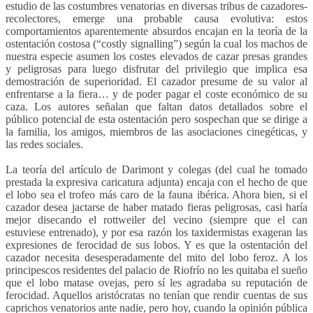
estudio de las costumbres venatorias en diversas tribus de cazadores-
recolectores, emerge una probable causa evolutiva: estos
comportamientos aparentemente absurdos encajan en la teoría de la
ostentación costosa (“costly signalling”) según la cual los machos de
nuestra especie asumen los costes elevados de cazar presas grandes
y peligrosas para luego disfrutar del privilegio que implica esa
demostración de superioridad. El cazador presume de su valor al
enfrentarse a la fiera… y de poder pagar el coste económico de su
caza. Los autores señalan que faltan datos detallados sobre el
público potencial de esta ostentación pero sospechan que se dirige a
la familia, los amigos, miembros de las asociaciones cinegéticas, y
las redes sociales.
La teoría del artículo de Darimont y colegas (del cual he tomado
prestada la expresiva caricatura adjunta) encaja con el hecho de que
el lobo sea el trofeo más caro de la fauna ibérica. Ahora bien, si el
cazador desea jactarse de haber matado fieras peligrosas, casi haría
mejor disecando el rottweiler del vecino (siempre que el can
estuviese entrenado), y por esa razón los taxidermistas exageran las
expresiones de ferocidad de sus lobos. Y es que la ostentación del
cazador necesita desesperadamente del mito del lobo feroz. A los
principescos residentes del palacio de Riofrío no les quitaba el sueño
que el lobo matase ovejas, pero sí les agradaba su reputación de
ferocidad. Aquellos aristócratas no tenían que rendir cuentas de sus
caprichos venatorios ante nadie, pero hoy, cuando la opinión pública