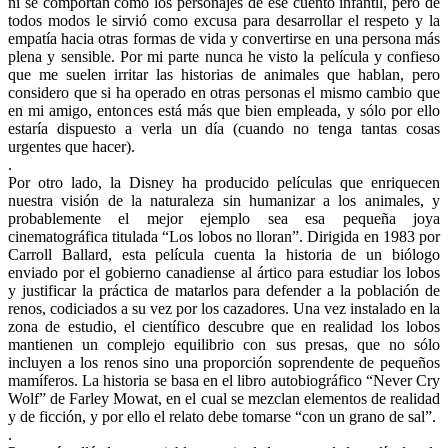
ni se comportan como los personajes de ese cuento infantil, pero de
todos modos le sirvió como excusa para desarrollar el respeto y la
empatía hacia otras formas de vida y convertirse en una persona más
plena y sensible. Por mi parte nunca he visto la película y confieso
que me suelen irritar las historias de animales que hablan, pero
considero que si ha operado en otras personas el mismo cambio que
en mi amigo, entonces está más que bien empleada, y sólo por ello
estaría dispuesto a verla un día (cuando no tenga tantas cosas
urgentes que hacer).
.
Por otro lado, la Disney ha producido películas que enriquecen
nuestra visión de la naturaleza sin humanizar a los animales, y
probablemente el mejor ejemplo sea esa pequeña joya
cinematográfica titulada “Los lobos no lloran”. Dirigida en 1983 por
Carroll Ballard, esta película cuenta la historia de un biólogo
enviado por el gobierno canadiense al ártico para estudiar los lobos
y justificar la práctica de matarlos para defender a la población de
renos, codiciados a su vez por los cazadores. Una vez instalado en la
zona de estudio, el científico descubre que en realidad los lobos
mantienen un complejo equilibrio con sus presas, que no sólo
incluyen a los renos sino una proporción soprendente de pequeños
mamíferos. La historia se basa en el libro autobiográfico “Never Cry
Wolf” de Farley Mowat, en el cual se mezclan elementos de realidad
y de ficción, y por ello el relato debe tomarse “con un grano de sal”.
.