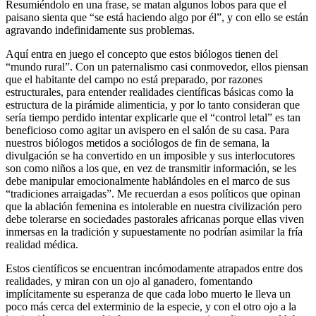
Resumiéndolo en una frase, se matan algunos lobos para que el
paisano sienta que “se está haciendo algo por él”, y con ello se están
agravando indefinidamente sus problemas.
Aquí entra en juego el concepto que estos biólogos tienen del
“mundo rural”. Con un paternalismo casi conmovedor, ellos piensan
que el habitante del campo no está preparado, por razones
estructurales, para entender realidades científicas básicas como la
estructura de la pirámide alimenticia, y por lo tanto consideran que
sería tiempo perdido intentar explicarle que el “control letal” es tan
beneficioso como agitar un avispero en el salón de su casa. Para
nuestros biólogos metidos a sociólogos de fin de semana, la
divulgación se ha convertido en un imposible y sus interlocutores
son como niños a los que, en vez de transmitir información, se les
debe manipular emocionalmente hablándoles en el marco de sus
“tradiciones arraigadas”. Me recuerdan a esos políticos que opinan
que la ablación femenina es intolerable en nuestra civilización pero
debe tolerarse en sociedades pastorales africanas porque ellas viven
inmersas en la tradición y supuestamente no podrían asimilar la fría
realidad médica.
Estos científicos se encuentran incómodamente atrapados entre dos
realidades, y miran con un ojo al ganadero, fomentando
implícitamente su esperanza de que cada lobo muerto le lleva un
poco más cerca del exterminio de la especie, y con el otro ojo a la