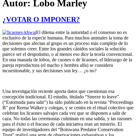
Autor:
Lobo Marley
¿VOTAR O IMPONER?
El dilema entre la autoridad o el consenso no es
exclusivo de la especie humana. Para muchos animales la toma de
decisiones que afectan al grupo es un proceso más complejo de lo
que solemos creer. Entre los grandes cánidos sociales la solución
parece ser el despotismo, o al menos eso dice la teoría convencional.
En una manada de lobos, de cuones o de licaones, el liderazgo de la
pareja reproductora (el macho y hembra alfa) se considera
incuestionable, y sus decisiones son ley… ¿o no?
Una investigación reciente aporta datos que cuestionan esa
concepción tradicional. El estudio, titulado “Sneeze to leave”
(“Estornuda para salir”) ha sido publicado en la revista “Proceedings
B” por Reena Walker y colegas, y se centra en el ritual colectivo que
celebran los licaones salvajes cada vez que se disponen a salir de
caza. No todas las ceremonias culminan en una salida, y las razones
para el éxito o el fracaso de cada iniciativa eran un misterio. El
equipo de investigadores del “Botswana Predator Conservation
Trust” realizó una serie de observaciones exhaustivas y los