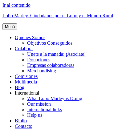
Ir al contenido
Lobo Marley. Ciudadanos por el Lobo y el Mundo Rural
Menú
Quienes Somos
Objetivos Conseguidos
Colabora
Unete a la manada: ¡Asociate!
Donaciones
Empresas colaboradoras
Merchandising
Comisiones
Multimedia
Blog
International
What Lobo Marley is Doing
Our mission
International links
Help us
Biblio
Contacto