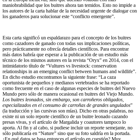
maniobrabilidad que los buitres ahora tan temidos. Esto no impide a
los autores de la carta hablar de la necesidad urgente de dialogar con
los ganaderos para solucionar este “conflicto emergente”.
Esta carta significó un espaldarazo para el concepto de los buitres
como cazadores de ganado con todas sus implicaciones políticas,
pero prácticamente no ofrecía detalles científicos. Para encontrar
más datos habría que esperar a la publicación de un estudio más
técnico de los mismos autores en la revista “Oryx” en 2014, con el
intimidatorio título de “Vultures vs livestock: conservation
relationships in an emerging conflict between humans and wildlife”.
En dicho estudio encontramos la siguiente frase: “La caza
oportunista de pequeños y medianos vertebrados se ha reportado
como frecuente en el caso de algunas especies de buitres del Nuevo
Mundo pero sólo de manera ocasional en buitres del Viejo Mundo.
Los buitres leonados, sin embargo, son carroñeros obligados,
especializados en el consumo de carroñas de grandes ungulados
”
(la traducción y las cursivas son mías). Dicho en otras palabras, no
existe ni un solo reporte científico de un buitre leonado cazando
presas vivas, y el artículo de Margalida y coautores tampoco lo
aporta. Al fin y al cabo, si pudiese incluir un reporte semejante, no
sólo publicaría en “Nature” sino que su foto saldría en la portada.
¿En qué datos se basa entonces el artículo en cuestión? Muy