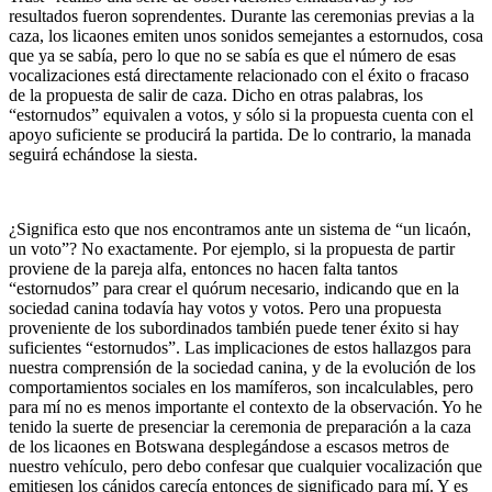
resultados fueron soprendentes. Durante las ceremonias previas a la
caza, los licaones emiten unos sonidos semejantes a estornudos, cosa
que ya se sabía, pero lo que no se sabía es que el número de esas
vocalizaciones está directamente relacionado con el éxito o fracaso
de la propuesta de salir de caza. Dicho en otras palabras, los
“estornudos” equivalen a votos, y sólo si la propuesta cuenta con el
apoyo suficiente se producirá la partida. De lo contrario, la manada
seguirá echándose la siesta.
¿Significa esto que nos encontramos ante un sistema de “un licaón,
un voto”? No exactamente. Por ejemplo, si la propuesta de partir
proviene de la pareja alfa, entonces no hacen falta tantos
“estornudos” para crear el quórum necesario, indicando que en la
sociedad canina todavía hay votos y votos. Pero una propuesta
proveniente de los subordinados también puede tener éxito si hay
suficientes “estornudos”. Las implicaciones de estos hallazgos para
nuestra comprensión de la sociedad canina, y de la evolución de los
comportamientos sociales en los mamíferos, son incalculables, pero
para mí no es menos importante el contexto de la observación. Yo he
tenido la suerte de presenciar la ceremonia de preparación a la caza
de los licaones en Botswana desplegándose a escasos metros de
nuestro vehículo, pero debo confesar que cualquier vocalización que
emitiesen los cánidos carecía entonces de significado para mí. Y es