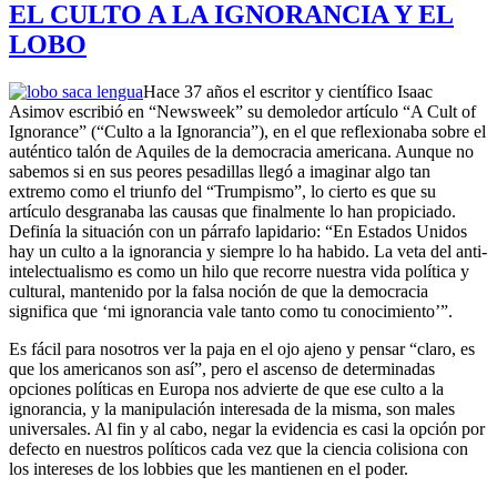
EL CULTO A LA IGNORANCIA Y EL
LOBO
Hace 37 años el escritor y científico Isaac
Asimov escribió en “Newsweek” su demoledor artículo “A Cult of
Ignorance” (“Culto a la Ignorancia”), en el que reflexionaba sobre el
auténtico talón de Aquiles de la democracia americana. Aunque no
sabemos si en sus peores pesadillas llegó a imaginar algo tan
extremo como el triunfo del “Trumpismo”, lo cierto es que su
artículo desgranaba las causas que finalmente lo han propiciado.
Definía la situación con un párrafo lapidario: “En Estados Unidos
hay un culto a la ignorancia y siempre lo ha habido. La veta del anti-
intelectualismo es como un hilo que recorre nuestra vida política y
cultural, mantenido por la falsa noción de que la democracia
significa que ‘mi ignorancia vale tanto como tu conocimiento’”.
Es fácil para nosotros ver la paja en el ojo ajeno y pensar “claro, es
que los americanos son así”, pero el ascenso de determinadas
opciones políticas en Europa nos advierte de que ese culto a la
ignorancia, y la manipulación interesada de la misma, son males
universales. Al fin y al cabo, negar la evidencia es casi la opción por
defecto en nuestros políticos cada vez que la ciencia colisiona con
los intereses de los lobbies que les mantienen en el poder.