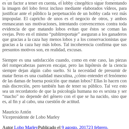
es un factor a tener en cuenta, el lobby cinegético sigue fomentando
la imagen del lobo feroz incluso mediante elaborados vídeos, para
justificar ante el público la perpetuación de un hobby cada vez más
impopular. El capricho de unos es el negocio de otros, y ambos
enmascaran sus motivaciones, intentando convencernos contra toda
evidencia de que matando lobos evitan que éstos se coman las
ovejas. Pero en el mismo “publirreportaje” aseguran a los ganaderos
que gracias a la caza hay menos lobos y a los conservacionistas que
gracias a la caza hay más lobos. Tal incoherencia confirma que sus
presuntos motivos son, en realidad, excusas.
Siempre es una satisfacción cuando, como en este caso, las piezas
del rompecabezas parecen encajar, pero las hipótesis de la ciencia
siempre dejan algún cabo suelto. Si la necesidad de presumir de
matar fieras es una cualidad masculina, ¿cómo entender el fenómeno
de las damas de buena posición que matan lobos? Ellas lo hacen con
más discreción, pero también han de tener su público. Tal vez esto
sea un recordatorio de que la psicología humana no es sexista y ser
“macho” no depende del género con el que se ha nacido, sino que
es, al fin y al cabo, una cuestión de actitud.
Mauricio Antón
Vicepresidente de Lobo Marley
Autor
Lobo Marley
Publicado el
9 agosto, 2017
23 febrero,