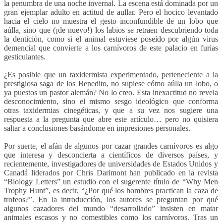
la penumbra de una noche invernal. La escena está dominada por un
gran ejemplar adulto en actitud de aullar. Pero el hocico levantado
hacia el cielo no muestra el gesto inconfundible de un lobo que
aúlla, sino que (¡de nuevo!) los labios se retraen descubriendo toda
la dentición, como si el animal estuviese poseído por algún virus
demencial que convierte a los carnívoros de este palacio en furias
gesticulantes.
¿Es posible que un taxidermista experimentado, perteneciente a la
prestigiosa saga de los Benedito, no supiese cómo aúlla un lobo, o
ya puestos un pastor alemán? No lo creo. Esta inexactitud no revela
desconocimiento, sino el mismo sesgo ideológico que conforma
otras taxidermias cinegéticas, y que a su vez nos sugiere una
respuesta a la pregunta que abre este artículo… pero no quisiera
saltar a conclusiones basándome en impresiones personales.
Por suerte, el afán de algunos por cazar grandes carnívoros es algo
que interesa y desconcierta a científicos de diversos países, y
recientemente, investigadores de universidades de Estados Unidos y
Canadá liderados por Chris Darimont han publicado en la revista
“Biology Letters” un estudio con el sugerente título de “Why Men
Trophy Hunt”, es decir, “¿Por qué los hombres practican la caza de
trofeos?”. En la introducción, los autores se preguntan por qué
algunos cazadores del mundo “desarrollado” insisten en matar
animales escasos y no comestibles como los carnívoros. Tras un