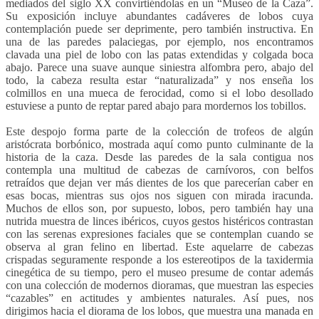
mediados del siglo XX convirtiéndolas en un “Museo de la Caza”.
Su exposición incluye abundantes cadáveres de lobos cuya
contemplación puede ser deprimente, pero también instructiva. En
una de las paredes palaciegas, por ejemplo, nos encontramos
clavada una piel de lobo con las patas extendidas y colgada boca
abajo. Parece una suave aunque siniestra alfombra pero, abajo del
todo, la cabeza resulta estar “naturalizada” y nos enseña los
colmillos en una mueca de ferocidad, como si el lobo desollado
estuviese a punto de reptar pared abajo para mordernos los tobillos.
Este despojo forma parte de la colección de trofeos de algún
aristócrata borbónico, mostrada aquí como punto culminante de la
historia de la caza. Desde las paredes de la sala contigua nos
contempla una multitud de cabezas de carnívoros, con belfos
retraídos que dejan ver más dientes de los que parecerían caber en
esas bocas, mientras sus ojos nos siguen con mirada iracunda.
Muchos de ellos son, por supuesto, lobos, pero también hay una
nutrida muestra de linces ibéricos, cuyos gestos histéricos contrastan
con las serenas expresiones faciales que se contemplan cuando se
observa al gran felino en libertad. Este aquelarre de cabezas
crispadas seguramente responde a los estereotipos de la taxidermia
cinegética de su tiempo, pero el museo presume de contar además
con una colección de modernos dioramas, que muestran las especies
“cazables” en actitudes y ambientes naturales. Así pues, nos
dirigimos hacia el diorama de los lobos, que muestra una manada en