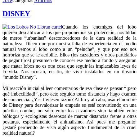
2018
Categorías
Articulos
DISNEY
Cuando los enemigos del lobo
quieren descalificar a los que proponemos su protección, nos tildan
de meros “urbanitas” desconocedores de la dura realidad de la
naturaleza. Dicen que por nuestra falta de experiencia en el medio
natural vemos al lobo como a un “peluche”, y que por eso nos
horroriza que se le acribille. Ellos (los cazadores y otros partidarios
de pegar tiros) presumen de conocer ese medio a fondo y aseguran
que matar lobos no es otra cosa que seguir las implacables leyes de
la vida. Nos acusan, en fin, de vivir instalados en un ilusorio
“mundo Disney”.
.
Mi reacción inicial al leer comentarios de esa clase es pensar “¡pero
qué imbecilidad!”, pero acto seguido tomo distancia y hago examen
de conciencia. ¿Y si tuviesen razón? Al fin y al cabo, usar el nombre
de Disney para desvalorizar la empatía se está convirtiendo en una
práctica común, no sólo entre los cazadores sino también entre
biólogos y ecologistas deseosos de marcar distancias frente a otras
posturas, especialmente el animalismo. Así pues me pregunto:
¿estaré perdiendo de vista algún aspecto fundamental de la cruel
realidad natural?
.