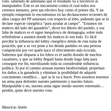
voto, sabiendo de antemano que el resultado va a favorecer al
manipulador. Éste es un mecanismo contra el cual todos nos
creemos inmunes, pero tan efectivo hoy como el primer día. Y un
ejemplo estupendo lo encontramos en las declaraciones recientes de
altos cargos del PP asturiano con respecto al lobo, pidiendo que se lo
declare especie cinegética “para ayudar al campo”. “Estamos sin
matices del lado del ganadero”, dicen los líderes del partido, y esa
falta de matices es el signo inequívoco de demagogia, sobre todo
refiriéndose a asuntos donde los matices lo son todo. Es fácil
percibir la influencia del lobby cinegético detrás de esta toma de
posición, que a su vez pone a los demás partidos en una penosa
competición por ver quién hace el ofrecimiento más ecocida.
Sabemos que disparar a los lobos es el sueño dorado de muchos
cazadores, y que su lobby llegará hasta donde haga falta para
conseguir ese fin, movilizando toda su considerable influencia
política. Si por el camino arrasan nuestra biodiversidad, perpetúan
los daños a la ganadería y eliminan la posibilidad de adquirir
concimiento científico… qué se le va a hacer. Pero nosotros tenemos
un arma para defender nuestro patrimonio y nuestro futuro.
Manipulable o no, nuestra arma sigue siendo nuestro estornudo…
perdón, quise decir nuestro voto.
Mauricio Antón