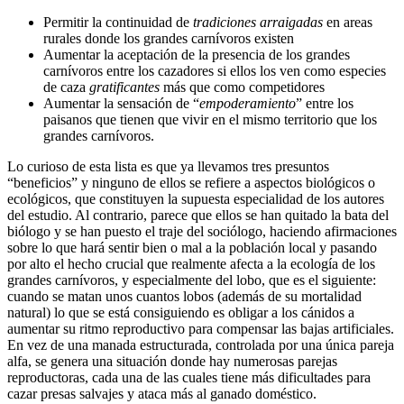
Permitir la continuidad de
tradiciones arraigadas
en areas
rurales donde los grandes carnívoros existen
Aumentar la aceptación de la presencia de los grandes
carnívoros entre los cazadores si ellos los ven como especies
de caza
gratificantes
más que como competidores
Aumentar la sensación de “
empoderamiento
” entre los
paisanos que tienen que vivir en el mismo territorio que los
grandes carnívoros.
Lo curioso de esta lista es que ya llevamos tres presuntos
“beneficios” y ninguno de ellos se refiere a aspectos biológicos o
ecológicos, que constituyen la supuesta especialidad de los autores
del estudio. Al contrario, parece que ellos se han quitado la bata del
biólogo y se han puesto el traje del sociólogo, haciendo afirmaciones
sobre lo que hará sentir bien o mal a la población local y pasando
por alto el hecho crucial que realmente afecta a la ecología de los
grandes carnívoros, y especialmente del lobo, que es el siguiente:
cuando se matan unos cuantos lobos (además de su mortalidad
natural) lo que se está consiguiendo es obligar a los cánidos a
aumentar su ritmo reproductivo para compensar las bajas artificiales.
En vez de una manada estructurada, controlada por una única pareja
alfa, se genera una situación donde hay numerosas parejas
reproductoras, cada una de las cuales tiene más dificultades para
cazar presas salvajes y ataca más al ganado doméstico.