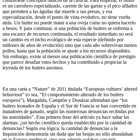
contraviene conceptos básicos de la ciencia. Para empezar, el buitre
es un carroñero especializado, carente de las garras y el pico afilados
que permiten a las águilas dar muerte a sus presas, y esa
especialización, desde el punto de vista evolutivo, no tiene vuelta
atrás. Un buitre no puede matar a una oveja como no quiera hacerlo
a besos. Y para continuar, si una población de buitres se enfrenta a
una escasez de recursos continuada, el resultado inmediato no será
un cambio en el nicho ecológico de esta especie (definido por
millones de años de evolución) sino que cada año sobrevivan menos
pollos, hasta que la población se ajuste a los recursos disponibles.
Sin embargo, existe al menos una publicación científica de prestigio
que parece desafiar estos hechos y ha contribuido a propiciar la
leyenda de los buitres asesinos.
En una carta a “Nature” de 2011 titulada “European vultures’ altered
behaviour” (o sea, “El comportamiento alterado de los buitres
europeos”), Margalida, Campión y Donázar afirmaban que “los
buitres leonados de España y el Sur de Francia se han convertido en
matadores de ganado, según las numerosas denuncias recibidas por
las autoridades”. Esta primera frase del artículo ya hace saltar las
alarmas: ¿un hecho científico queda establecido por la cantidad de
denuncias? Según esa lógica, la cantidad de denuncias a la
Inquisición demostraría sin duda que las brujas no sólo abundaban
en la Europa medieval, sino que además volaban con más