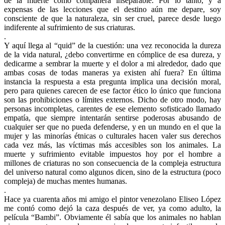
de la muerte como compañera inseparable. Por lo tanto, y a
expensas de las lecciones que el destino aún me depare, soy
consciente de que la naturaleza, sin ser cruel, parece desde luego
indiferente al sufrimiento de sus criaturas.
.
Y aquí llega al “quid” de la cuestión: una vez reconocida la dureza
de la vida natural, ¿debo convertirme en cómplice de esa dureza, y
dedicarme a sembrar la muerte y el dolor a mi alrededor, dado que
ambas cosas de todas maneras ya existen ahí fuera? En última
instancia la respuesta a esta pregunta implica una decisión moral,
pero para quienes carecen de ese factor ético lo único que funciona
son las prohibiciones o límites externos. Dicho de otro modo, hay
personas incompletas, carentes de ese elemento sofisticado llamado
empatía, que siempre intentarán sentirse poderosas abusando de
cualquier ser que no pueda defenderse, y en un mundo en el que la
mujer y las minorías étnicas o culturales hacen valer sus derechos
cada vez más, las víctimas más accesibles son los animales. La
muerte y sufrimiento evitable impuestos hoy por el hombre a
millones de criaturas no son consecuencia de la compleja estructura
del universo natural como algunos dicen, sino de la estructura (poco
compleja) de muchas mentes humanas.
.
Hace ya cuarenta años mi amigo el pintor venezolano Eliseo López
me contó como dejó la caza después de ver, ya como adulto, la
película “Bambi”. Obviamente él sabía que los animales no hablan