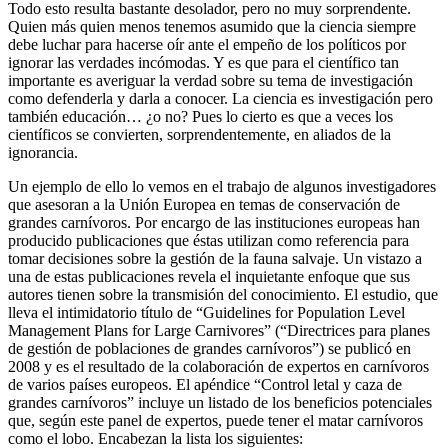
Todo esto resulta bastante desolador, pero no muy sorprendente.
Quien más quien menos tenemos asumido que la ciencia siempre
debe luchar para hacerse oír ante el empeño de los políticos por
ignorar las verdades incómodas. Y es que para el científico tan
importante es averiguar la verdad sobre su tema de investigación
como defenderla y darla a conocer. La ciencia es investigación pero
también educación… ¿o no? Pues lo cierto es que a veces los
científicos se convierten, sorprendentemente, en aliados de la
ignorancia.
Un ejemplo de ello lo vemos en el trabajo de algunos investigadores
que asesoran a la Unión Europea en temas de conservación de
grandes carnívoros. Por encargo de las instituciones europeas han
producido publicaciones que éstas utilizan como referencia para
tomar decisiones sobre la gestión de la fauna salvaje. Un vistazo a
una de estas publicaciones revela el inquietante enfoque que sus
autores tienen sobre la transmisión del conocimiento. El estudio, que
lleva el intimidatorio título de “Guidelines for Population Level
Management Plans for Large Carnivores” (“Directrices para planes
de gestión de poblaciones de grandes carnívoros”) se publicó en
2008 y es el resultado de la colaboración de expertos en carnívoros
de varios países europeos. El apéndice “Control letal y caza de
grandes carnívoros” incluye un listado de los beneficios potenciales
que, según este panel de expertos, puede tener el matar carnívoros
como el lobo. Encabezan la lista los siguientes: