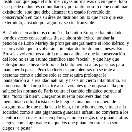
institución que paga el informe, cuyas normativas dicen que el lobo
es especie de interés comunitario y por tanto no sólo debe continuar
existitendo, sino que debe alcanzar un estado favorable de
conservación en toda su área de distribución, lo que hace que ese
exterminio, ansiado por algunos, sea inalcanzable.
Basándose en artículos como ése, la Unión Europea ha intentado
por dos veces consecutivas (hasta ahora sin éxito), tumbar la
petición de Lobo Marley de proteger integralmente el lobo ibérico, y
es previsible que lo volverán a intentar dentro de unos meses. En
Bruselas volveremos a oír la misma cantinela: que la conservación
del lobo no es un asunto científico sino “social”, y que hay que
entregar una cabeza de lobo cada tanto tiempo a los paisanos para
mantener la paz… Pero lo cierto es que mientras no se trate a las
personas como a adultos sólo se conseguirá prolongar la
inadaptación a la realidad natural, y hasta un cierto infantilismo. Es
como cuando Trump les dice a sus votantes que no pasa nada por
saltarse las normas de París contra el cambio climático porque al
final “todo irá bien”. Cargarnos nuestra biodiversidad con
mentalidad cortoplacista desde luego es una buena manera de
asegurarnos de que nada va a ir bien, ni mucho menos, y tratar a la
sociedad como a una gigantesca guardería infantil no convierte a los
científicos en maestros ejemplares, si no en ciegos que guían a otros
ciegos, con el agravante de que los que guían, en este caso son
ciegos “a posta”.