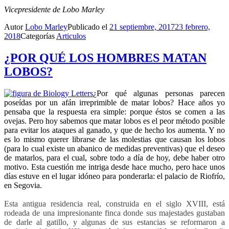
Vicepresidente de Lobo Marley
Autor
Lobo Marley
Publicado el
21 septiembre, 2017
23 febrero,
2018
Categorías
Articulos
¿POR QUÉ LOS HOMBRES MATAN
LOBOS?
¿Por qué algunas personas parecen
poseídas por un afán irreprimible de matar lobos? Hace años yo
pensaba que la respuesta era simple: porque éstos se comen a las
ovejas. Pero hoy sabemos que matar lobos es el peor método posible
para evitar los ataques al ganado, y que de hecho los aumenta. Y no
es lo mismo querer librarse de las molestias que causan los lobos
(para lo cual existe un abanico de medidas preventivas) que el deseo
de matarlos, para el cual, sobre todo a día de hoy, debe haber otro
motivo. Esta cuestión me intriga desde hace mucho, pero hace unos
días estuve en el lugar idóneo para ponderarla: el palacio de Riofrío,
en Segovia.
Esta antigua residencia real, construida en el siglo XVIII, está
rodeada de una impresionante finca donde sus majestades gustaban
de darle al gatillo, y algunas de sus estancias se reformaron a