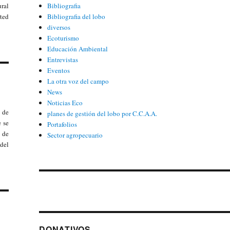
ural
Bibliografia
cted
Bibliografia del lobo
diversos
Ecoturismo
Educación Ambiental
Entrevistas
Eventos
La otra voz del campo
News
Noticias Eco
 de
planes de gestión del lobo por C.C.A.A.
e se
Portafolios
 de
Sector agropecuario
 del
DONATIVOS