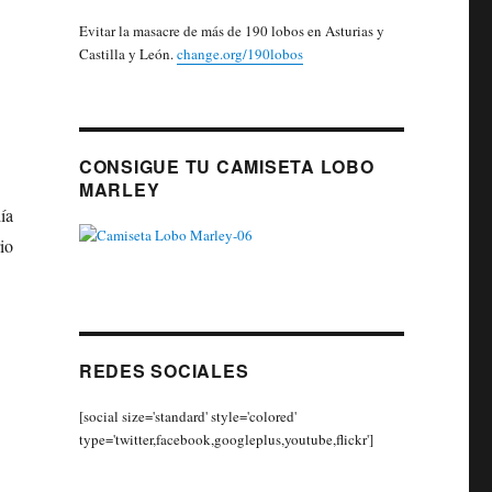
Evitar la masacre de más de 190 lobos en Asturias y
Castilla y León.
change.org/190lobos
CONSIGUE TU CAMISETA LOBO
MARLEY
ía
io
REDES SOCIALES
[social size='standard' style='colored'
type='twitter,facebook,googleplus,youtube,flickr']