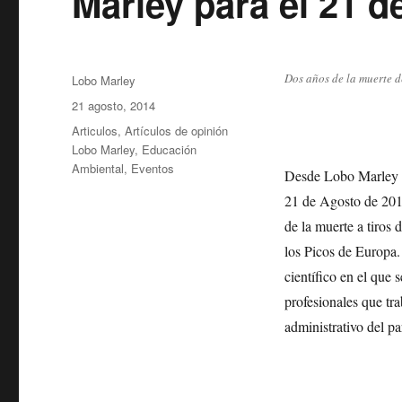
Marley para el 21 d
Dos años de la muerte 
Autor
Lobo Marley
Publicado
21 agosto, 2014
el
Categorías
Articulos
,
Artículos de opinión
Lobo Marley
,
Educación
Ambiental
,
Eventos
Desde Lobo Marley te
21 de Agosto de 2014
de la muerte a tiros
los Picos de Europa.
científico en el que 
profesionales que tr
administrativo del p