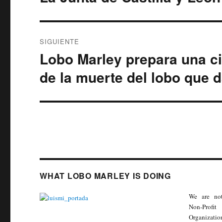
anterior:
entradas
SIGUIENTE
Lobo Marley prepara una c
Entrada
siguiente:
de la muerte del lobo que 
WHAT LOBO MARLEY IS DOING
We are no
Non-Profit
Organizatio