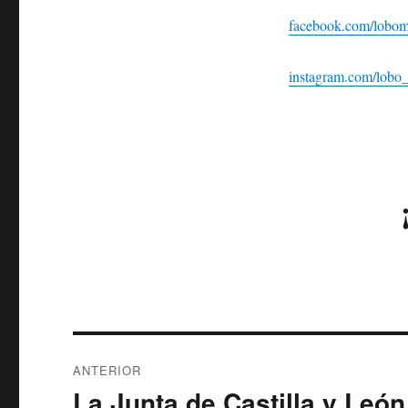
facebook.com/lobom
instagram.com/lobo
Navegación
ANTERIOR
de
La Junta de Castilla y Leó
Entrada