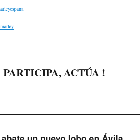
arleyespana
_marley
¡ PARTICIPA, ACTÚA !
n abate un nuevo lobo en Ávila…