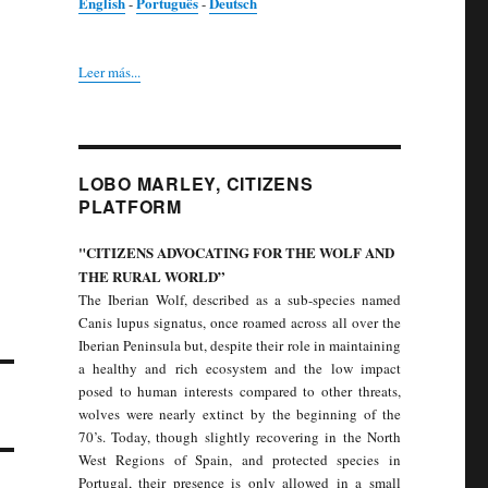
English
Português
Deutsch
-
-
Leer más...
LOBO MARLEY, CITIZENS
PLATFORM
"CITIZENS ADVOCATING FOR THE WOLF AND
THE RURAL WORLD”
The Iberian Wolf, described as a sub-species named
Canis lupus signatus, once roamed across all over the
Iberian Peninsula but, despite their role in maintaining
a healthy and rich ecosystem and the low impact
posed to human interests compared to other threats,
wolves were nearly extinct by the beginning of the
70’s. Today, though slightly recovering in the North
West Regions of Spain, and protected species in
Portugal, their presence is only allowed in a small