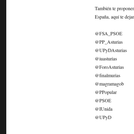
También te proponemo
España, aquí te deja
@FSA_PSOE
@PP_Asturias
@UPyDAsturias
@iuasturias
@ForoAsturias
@finalmurias
@magramagob
@PPopular
@PSOE
@IUnida
@UPyD