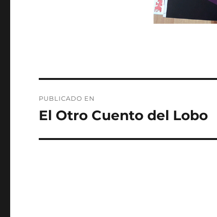
Navegación
PUBLICADO EN
de
El Otro Cuento del Lobo
entradas