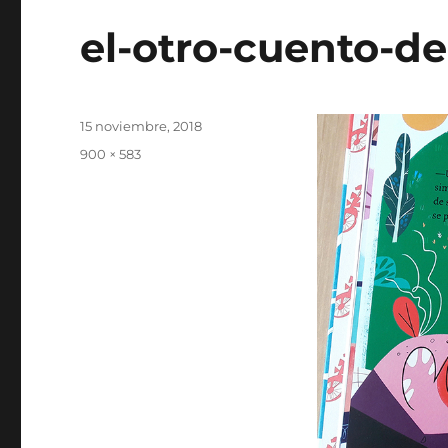
el-otro-cuento-de
Publicado
15 noviembre, 2018
el
Tamaño
900 × 583
completo