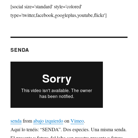
[social size='standard' style='colored'
type='twitter,facebook,googleplus,youtube,flickr']
SENDA
senda
from
abajo izquierdo
on
Vimeo
.
Aquí lo tenéis: “SENDA”. Dos especies. Una misma senda.
El presente y futuro del lobo son nuestro presente y futuro.