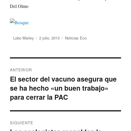
Del Olmo
Autor
Lobo Marley
Publicado
2 julio, 2013
Categorías
Noticias Eco
el
Navegación
ANTERIOR
de
El sector del vacuno asegura que
Entrada
se ha hecho «un buen trabajo»
anterior:
entradas
para cerrar la PAC
SIGUIENTE