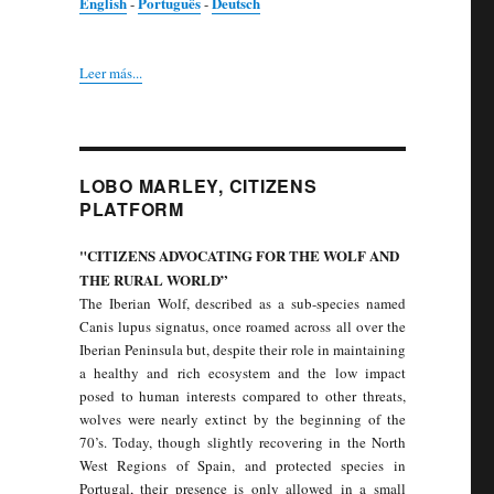
English
Português
Deutsch
-
-
Leer más...
LOBO MARLEY, CITIZENS
PLATFORM
"CITIZENS ADVOCATING FOR THE WOLF AND
THE RURAL WORLD”
The Iberian Wolf, described as a sub-species named
Canis lupus signatus, once roamed across all over the
Iberian Peninsula but, despite their role in maintaining
a healthy and rich ecosystem and the low impact
posed to human interests compared to other threats,
wolves were nearly extinct by the beginning of the
70’s. Today, though slightly recovering in the North
West Regions of Spain, and protected species in
Portugal, their presence is only allowed in a small