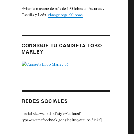
Evitar la masacre de más de 190 lobos en Asturias y
Castilla y León.
change.org/190lobos
CONSIGUE TU CAMISETA LOBO
MARLEY
REDES SOCIALES
[social size='standard' style='colored'
type='twitter,facebook,googleplus,youtube,flickr']