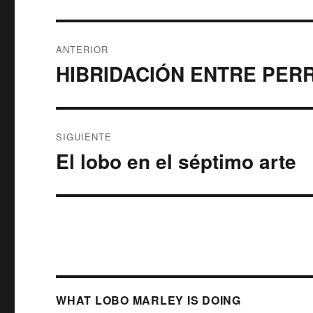
Navegación
ANTERIOR
de
HIBRIDACIÓN ENTRE PER
Entrada
anterior:
entradas
SIGUIENTE
El lobo en el séptimo arte
Entrada
siguiente:
WHAT LOBO MARLEY IS DOING