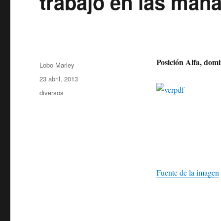
trabajo en las man
Posición Alfa, domi
Autor
Lobo Marley
Publicado
23 abril, 2013
el
Categorías
diversos
Fuente de la imagen