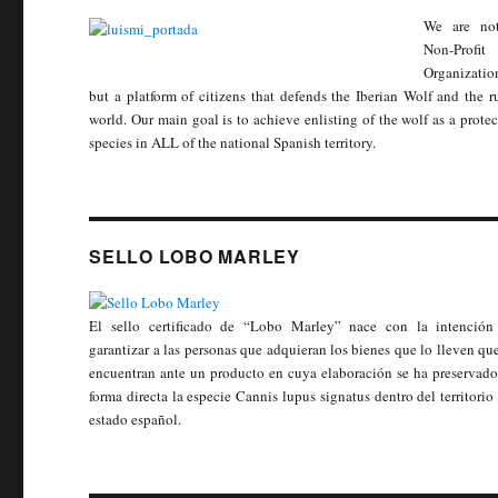
We are no
Non-Profit
Organizatio
but a platform of citizens that defends the Iberian Wolf and the r
world. Our main goal is to achieve enlisting of the wolf as a prote
species in ALL of the national Spanish territory.
SELLO LOBO MARLEY
El sello certificado de “Lobo Marley” nace con la intención
garantizar a las personas que adquieran los bienes que lo lleven qu
encuentran ante un producto en cuya elaboración se ha preservado
forma directa la especie Cannis lupus signatus dentro del territorio
estado español.