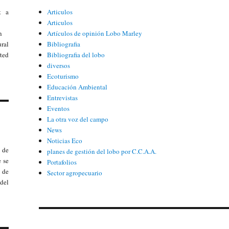
t a
Articulos
Articulos
n
Artículos de opinión Lobo Marley
ural
Bibliografia
cted
Bibliografia del lobo
diversos
Ecoturismo
Educación Ambiental
Entrevistas
Eventos
La otra voz del campo
News
Noticias Eco
 de
planes de gestión del lobo por C.C.A.A.
e se
Portafolios
 de
Sector agropecuario
 del