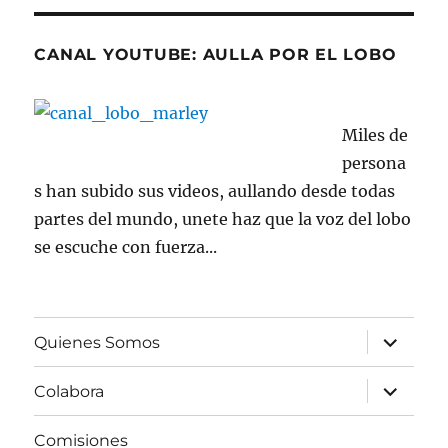
CANAL YOUTUBE: AULLA POR EL LOBO
Miles de
persona
s han subido sus videos, aullando desde todas
partes del mundo, unete haz que la voz del lobo
se escuche con fuerza...
expande
Quienes Somos
el
menú
inferior
expande
Colabora
el
menú
inferior
Comisiones