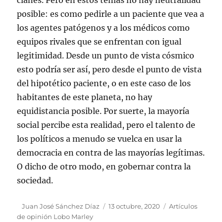
clanes. Pero en estos temas no hay neutralidad
posible: es como pedirle a un paciente que vea a
los agentes patógenos y a los médicos como
equipos rivales que se enfrentan con igual
legitimidad. Desde un punto de vista cósmico
esto podría ser así, pero desde el punto de vista
del hipotético paciente, o en este caso de los
habitantes de este planeta, no hay
equidistancia posible. Por suerte, la mayoría
social percibe esta realidad, pero el talento de
los políticos a menudo se vuelca en usar la
democracia en contra de las mayorías legítimas.
O dicho de otro modo, en gobernar contra la
sociedad.
Autor
Juan José Sánchez Díaz
Publicado
13 octubre, 2020
Categorías
Artículos
de opinión Lobo Marley
el