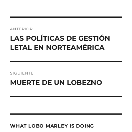
Navegación
ANTERIOR
de
LAS POLÍTICAS DE GESTIÓN
Entrada
LETAL EN NORTEAMÉRICA
anterior:
entradas
SIGUIENTE
MUERTE DE UN LOBEZNO
Entrada
siguiente:
WHAT LOBO MARLEY IS DOING