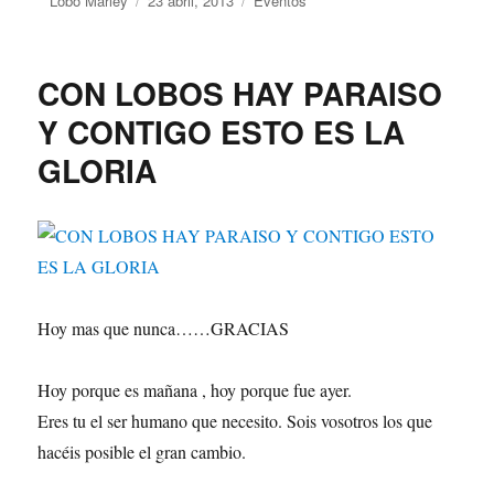
Autor
Lobo Marley
Publicado
23 abril, 2013
Categorías
Eventos
el
CON LOBOS HAY PARAISO
Y CONTIGO ESTO ES LA
GLORIA
Hoy mas que nunca……GRACIAS
Hoy porque es mañana , hoy porque fue ayer.
Eres tu el ser humano que necesito. Sois vosotros los que
hacéis posible el gran cambio.