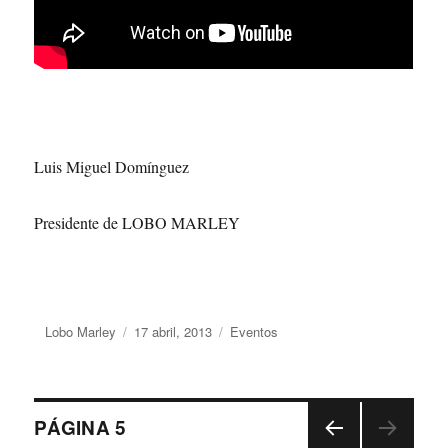
Luis Miguel Domínguez
Presidente de LOBO MARLEY
Autor
Lobo Marley
Publicado
17 abril, 2013
Categorías
Eventos
el
Navegación
PÁGINA
5