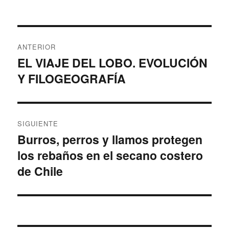
el
Navegación
ANTERIOR
de
EL VIAJE DEL LOBO. EVOLUCIÓN
Entrada
Y FILOGEOGRAFÍA
anterior:
entradas
SIGUIENTE
Burros, perros y llamos protegen
Entrada
los rebaños en el secano costero
siguiente:
de Chile