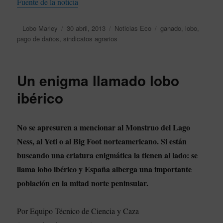
Fuente de la noticia
Autor
Lobo Marley
Publicado
30 abril, 2013
Categorías
Noticias Eco
Etiquetas
ganado
,
lobo
,
pago de daños
,
sindicatos agrarios
el
Un enigma llamado lobo
ibérico
No se apresuren a mencionar al Monstruo del Lago
Ness, al Yeti o al Big Foot norteamericano. Si están
buscando una criatura enigmática la tienen al lado: se
llama lobo ibérico y España alberga una importante
población en la mitad norte peninsular.
Por Equipo Técnico de Ciencia y Caza