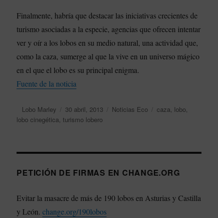
Finalmente, habría que destacar las iniciativas crecientes de
turismo asociadas a la especie, agencias que ofrecen intentar
ver y oír a los lobos en su medio natural, una actividad que,
como la caza, sumerge al que la vive en un universo mágico
en el que el lobo es su principal enigma.
Fuente de la noticia
Autor
Lobo Marley
Publicado
30 abril, 2013
Categorías
Noticias Eco
Etiquetas
caza
,
lobo
,
lobo cinegética
,
turismo lobero
el
PETICIÓN DE FIRMAS EN CHANGE.ORG
Evitar la masacre de más de 190 lobos en Asturias y Castilla
y León.
change.org/190lobos