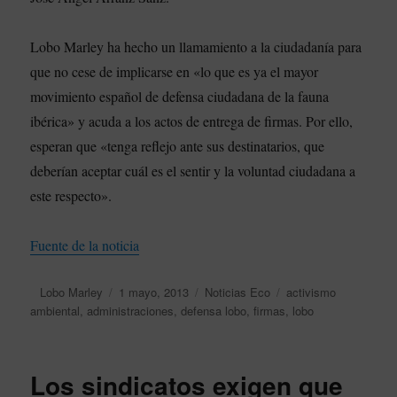
Lobo Marley ha hecho un llamamiento a la ciudadanía para
que no cese de implicarse en «lo que es ya el mayor
movimiento español de defensa ciudadana de la fauna
ibérica» y acuda a los actos de entrega de firmas. Por ello,
esperan que «tenga reflejo ante sus destinatarios, que
deberían aceptar cuál es el sentir y la voluntad ciudadana a
este respecto».
Fuente de la noticia
Autor
Lobo Marley
Publicado
1 mayo, 2013
Categorías
Noticias Eco
Etiquetas
activismo
ambiental
,
administraciones
el
,
defensa lobo
,
firmas
,
lobo
Los sindicatos exigen que