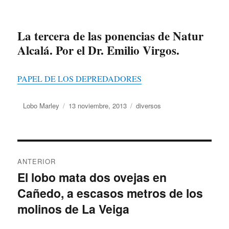
La tercera de las ponencias de Natur
Alcalá. Por el Dr. Emilio Virgos.
PAPEL DE LOS DEPREDADORES
Autor
Lobo Marley
Publicado
13 noviembre, 2013
Categorías
diversos
el
Navegación
ANTERIOR
de
El lobo mata dos ovejas en
Entrada
Cañedo, a escasos metros de los
anterior:
entradas
molinos de La Veiga