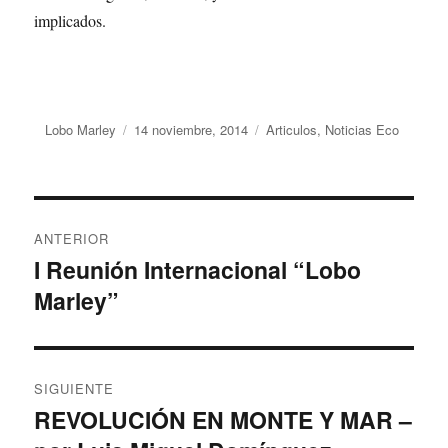
implicados.
Autor
Lobo Marley
Publicado
14 noviembre, 2014
Categorías
Articulos
,
Noticias Eco
el
Navegación
ANTERIOR
de
I Reunión Internacional “Lobo
Entrada
Marley”
anterior:
entradas
SIGUIENTE
REVOLUCIÓN EN MONTE Y MAR –
Entrada
siguiente: