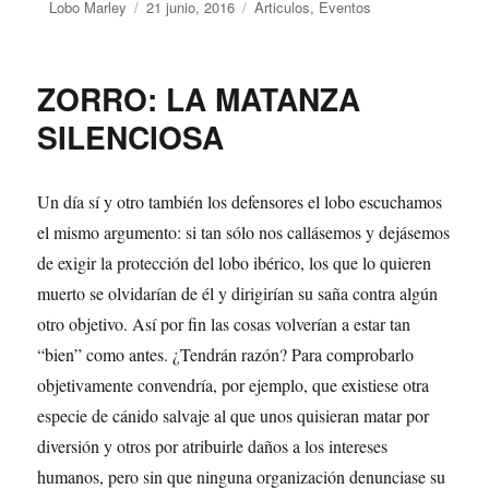
Autor
Lobo Marley
Publicado
21 junio, 2016
Categorías
Articulos
,
Eventos
el
ZORRO: LA MATANZA
SILENCIOSA
Un día sí y otro también los defensores el lobo escuchamos
el mismo argumento: si tan sólo nos callásemos y dejásemos
de exigir la protección del lobo ibérico, los que lo quieren
muerto se olvidarían de él y dirigirían su saña contra algún
otro objetivo. Así por fin las cosas volverían a estar tan
“bien” como antes. ¿Tendrán razón? Para comprobarlo
objetivamente convendría, por ejemplo, que existiese otra
especie de cánido salvaje al que unos quisieran matar por
diversión y otros por atribuirle daños a los intereses
humanos, pero sin que ninguna organización denunciase su