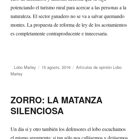
potenciando el turismo rural para acercar a las personas a la
naturaleza. El sector ganadero no se va a salvar quemando
montes. La propuesta de reforma de ley de los acotamientos
es completamente contraproducente e innecesaria.
Autor
Lobo Marley
Publicado
15 agosto, 2016
Categorías
Artículos de opinión Lobo
Marley
el
ZORRO: LA MATANZA
SILENCIOSA
Un día sí y otro también los defensores el lobo escuchamos
el mismo argumento: si tan sólo nos callásemos y dejásemos